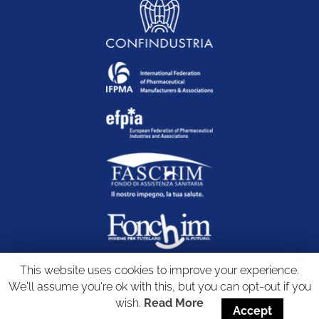
This website uses cookies to improve your experience.
We'll assume you're ok with this, but you can opt-out if you
wish.
Read More
Accept