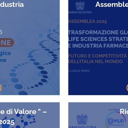
dustria
Assemble
6
 di Valore " –
Ri
 2025