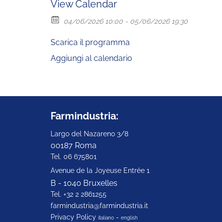
View Calendar
04/06/2026 10:00 - 05/06/2026 19:30
Scarica il programma
Aggiungi al calendario
Farmindustria:
Largo del Nazareno 3/8
00187 Roma
Tel. 06 675801
Avenue de la Joyeuse Entrée 1
B - 1040 Bruxelles
Tel. +32 2 2861255
farmindustria@farmindustria.it
Privacy Policy
-
italiano
english