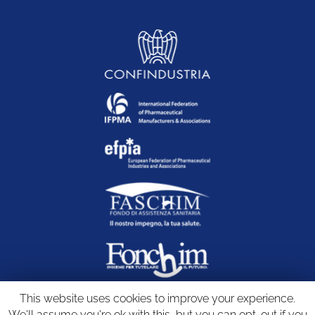
This website uses cookies to improve your experience.
We'll assume you're ok with this, but you can opt-out if you